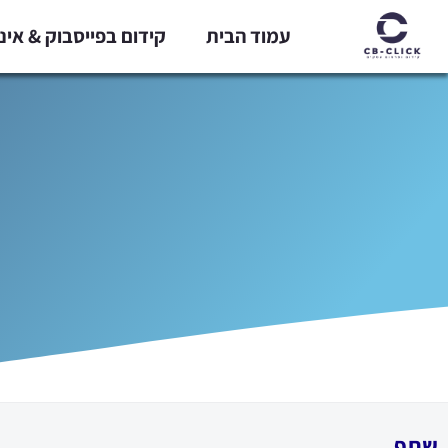
ילוג
עמוד הבית
קידום בפייסבוק & אי
תוכן
שתף