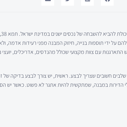
קידום פרוי
 על ידי תוספות בנייה, חיזוק המבנה מפני רעידות אדמה, ולא
מעטפת החיצונית של הבניין. קידום פרויקט תמא 38 דורש התארגנות עם צוות מקצועי שכולל מהנדסים, אדריכלים, יו
ך של קידום פרויקט תמא 38, ישנם מספר שלבים חשובים שצריך לבצע. ראשית, יש צורך לבצע בדיקה 
ירים מבעלי הדירות במבנה, שמתקשית להיות אתגר לא פשוט. כאשר יש הס