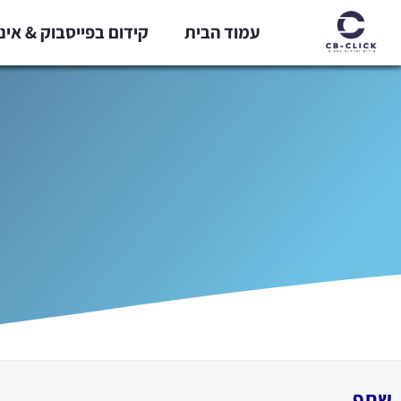
ילוג
עמוד הבית
קידום בפייסבוק & אי
תוכן
שתף