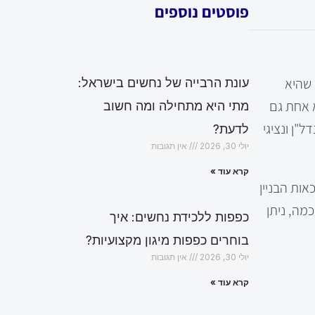
פוסטים נוספים
קט תמא 38 הוא תהליך קרדינלי להתחדשות עירונית ויכולת להביא להשבחה של נכסים ישנים במדינת ישראל. תמא 38, שהיא
עונת הרבייה של נחשים בישראל:
 אחת גם
מתי היא מתחילה ומה חשוב
עצי נדל"ן ונציגי
לדעת?
יולי 30, 2026
אין תגובות
קרא עוד »
של זכאות הבניין
כמה, ניתן
כפפות ללכידת נחשים: איך
בוחרים כפפות מיגון מקצועיות?
יולי 30, 2026
אין תגובות
קרא עוד »