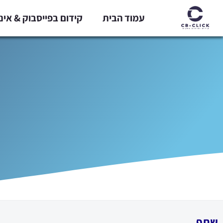
ילוג
עמוד הבית
קידום בפייסבוק & אי
תוכן
שתף