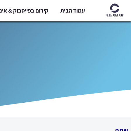
ילוג
עמוד הבית
קידום בפייסבוק & אי
תוכן
שתף