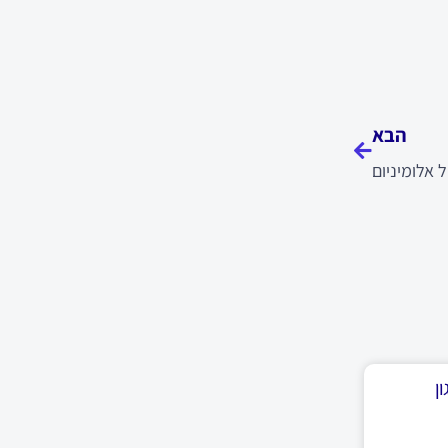
הבא
הבא
 אלומיניום
ן