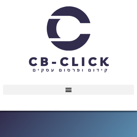
ילוג
תוכן