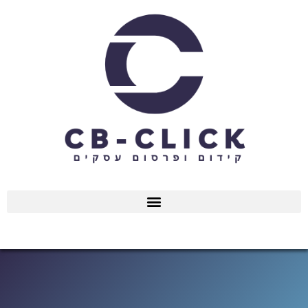
ילוג
תוכן