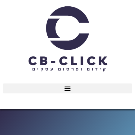
ילוג
תוכן