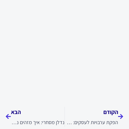
קודם
הבא
הקודם
הבא
הפקת ערבויות לעסקים: פתרון לפרויקטים, מכרזים וספקים
נדלן מסחרי: איך מזהים נכס עסקי עם פוטנציאל