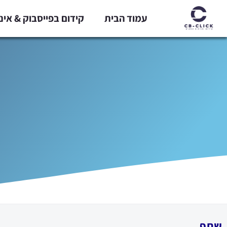
ילוג
עמוד הבית
קידום בפייסבוק & אי
תוכן
שתף