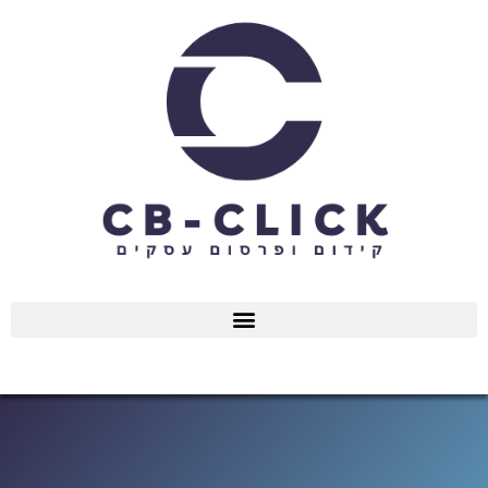
ילוג
תוכן