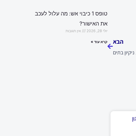
טופס 1 כיבוי אש: מה עלול לעכב
את האישור?
הבא
יולי 28, 2026
אין תגובות
הבא
קרא עוד »
יקיון בתים
ן