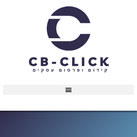
ילוג
תוכן