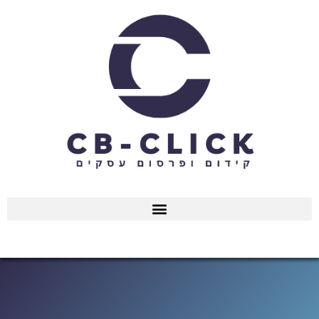
ילוג
תוכן