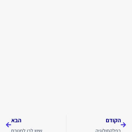
קודם
הבא
הקודם
הבא
רפלקסולוגיה
שיש לבן למטבח