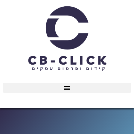
ילוג
תוכן