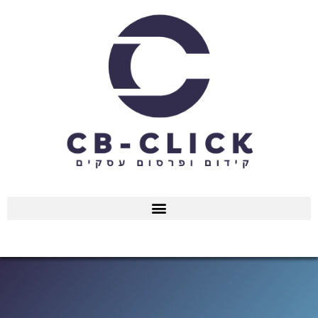
ילוג
תוכן