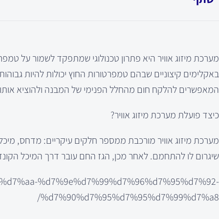
מערכת מיזוג אוויר היא פתרון טכנולוגי שמתפקד לשמור על טמפר
באקלימים קיצוניים שבהם טמפרטורות החוץ יכולות להיות גבוהות מ
המאפשרים להלקח חום מהחלל הפנימי של המבנה ולהוציא אותו ה
כיצד פועלת מערכת מיזוג אוויר?
מערכת מיזוג אוויר מורכבת ממספר חלקים עיקריים: מדחס, מיכל ק
שיגרום לו להתחמם. לאחר מכן, הגז החם עובר דרך המיכל הקונדנ
d7%9b%d7%aa-%d7%9e%d7%99%d7%96%d7%95%d7%92-
%d7%90%d7%95%d7%95%d7%99%d7%a8/