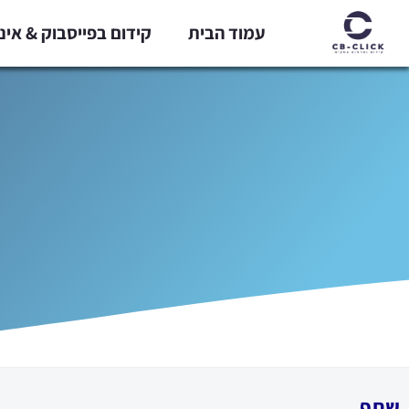
ילוג
עמוד הבית
קידום בפייסבוק & אי
תוכן
שתף