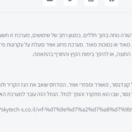
טורה נוחה בתוך חללים. במגוון רחב של שימושים, מערכת זו חשו
אוד או נמוכות מאוד. מערכת מיזוג אוויר פועלת על עקרונות פיז
חוצה, או להיפך בימות הקיץ והחורף בהתאמה.
ונדנסור, מאוורר ומפזרי אוויר. המדחס שואב את הגז הקריר ולוח
סור, שבו הוא מתקרר והופך לנוזל. הנוזל הזה עובר למערכת האו
://skytech-s.co.il/vrf-%d7%9e%d7%a2%d7%a8%