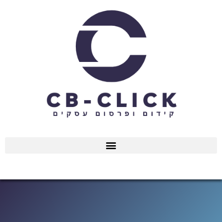
ילוג
תוכן