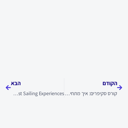
קודם
הבא
הקודם
הבא
קורס סקיפרים: איך מתחילים את הדרך לעולם השייט
Sailing Cyprus: A Guide to the Best Sailing Experiences