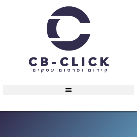
ילוג
תוכן