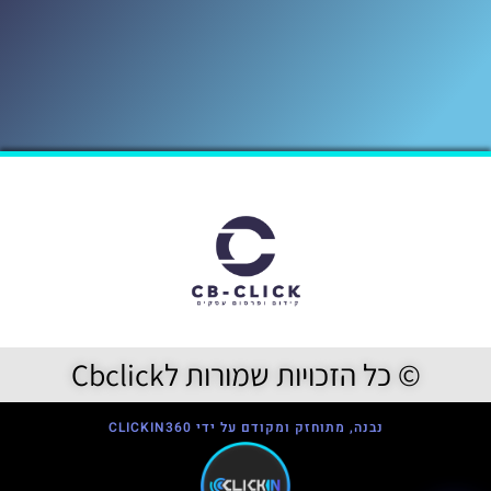
© כל הזכויות שמורות לCbclick
נבנה, מתוחזק ומקודם על ידי CLICKIN360