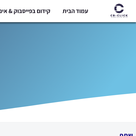
ילוג
עמוד הבית
קידום בפייסבוק & אי
תוכן
שתף