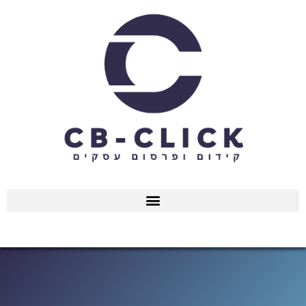
ילוג
תוכן