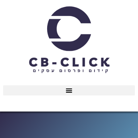
ילוג
תוכן