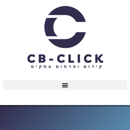
ילוג
תוכן