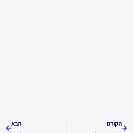
קודם
הבא
הקודם
הבא