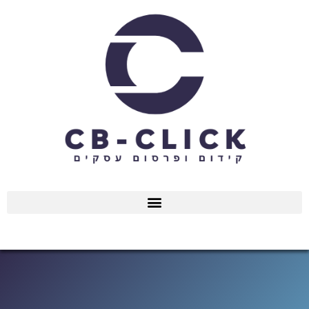
ילוג
תוכן