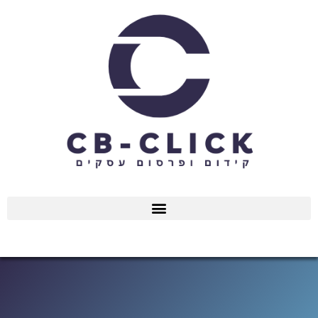
ילוג
תוכן