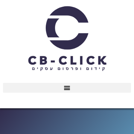
ילוג
תוכן