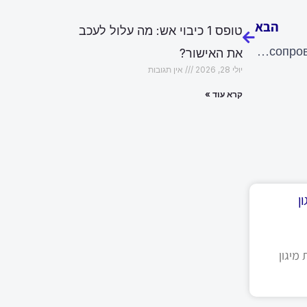
הבא
טופס 1 כיבוי אש: מה עלול לעכב
Юридическая помощь в Израиле: почему сопровождение адвоката становится необходимостью
את האישור?
יולי 28, 2026
אין תגובות
קרא עוד »
ן
מיגון