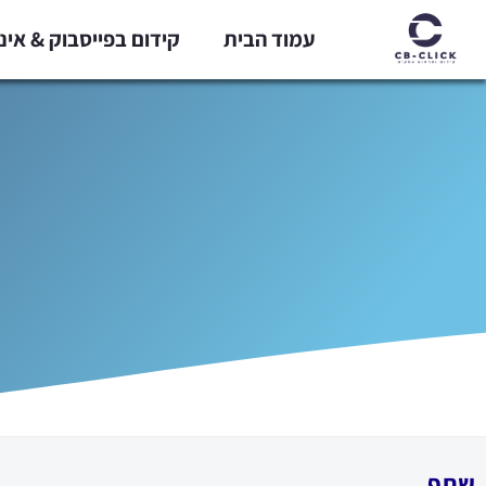
ילוג
עמוד הבית
קידום בפייסבוק & אי
תוכן
שתף