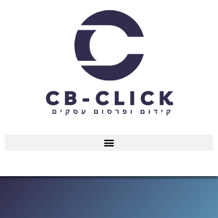
ילוג
תוכן