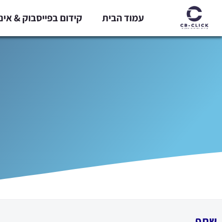
ילוג
עמוד הבית
קידום בפייסבוק & אי
תוכן
שתף