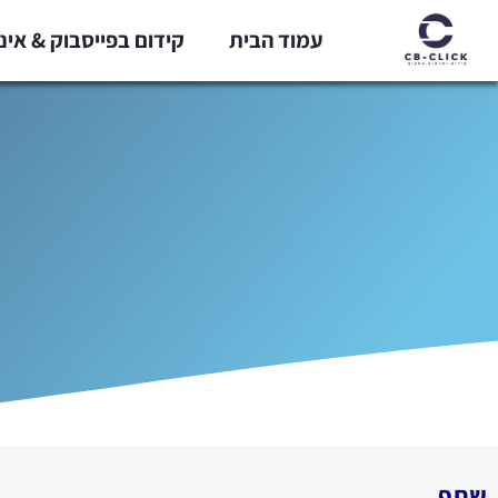
ילוג
עמוד הבית
קידום בפייסבוק & אי
תוכן
שתף