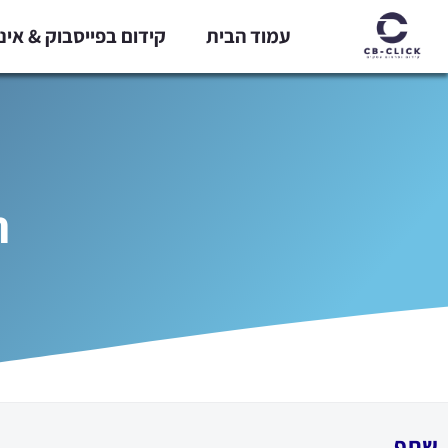
ילוג
עמוד הבית
קידום בפייסבוק & אי
תוכן
ר
שתף