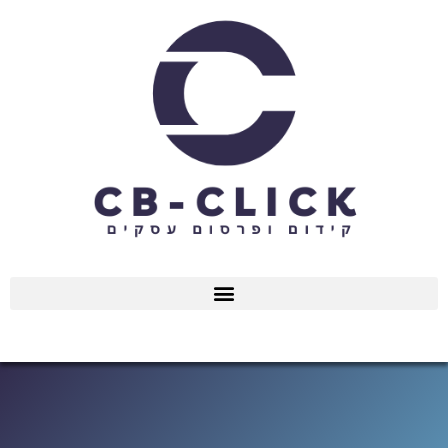
ילוג
תוכן