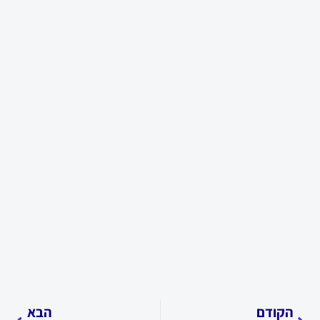
קודם
הבא
הקודם
הבא