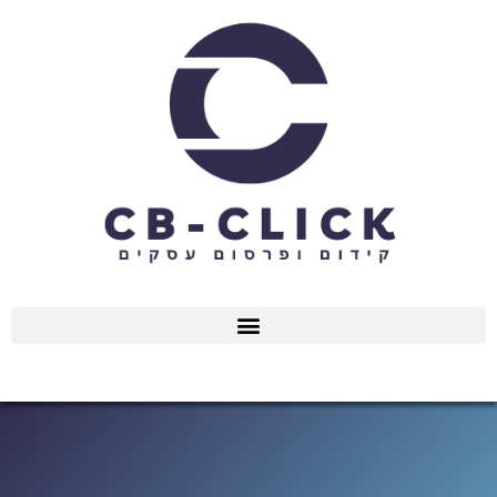
ילוג
תוכן