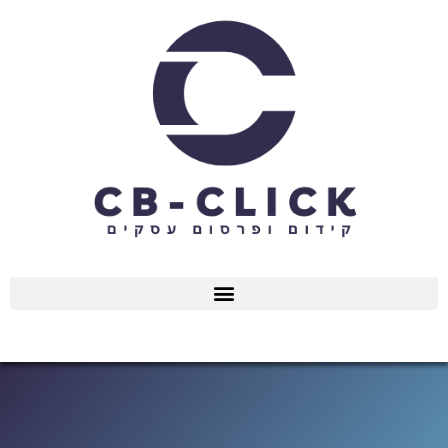
ילוג
תוכן