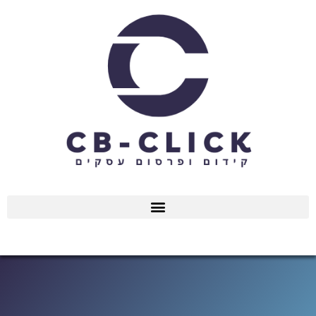
ילוג
תוכן