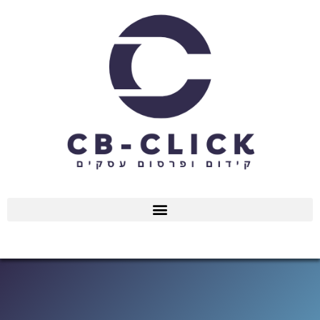
ילוג
תוכן