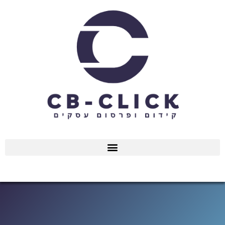
ילוג
תוכן