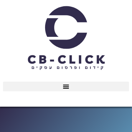
ילוג
תוכן