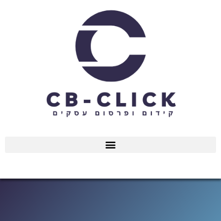
ילוג
תוכן