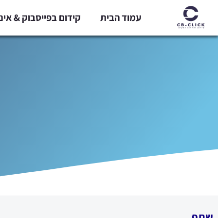
ילוג
עמוד הבית
קידום בפייסבוק & אי
תוכן
שתף