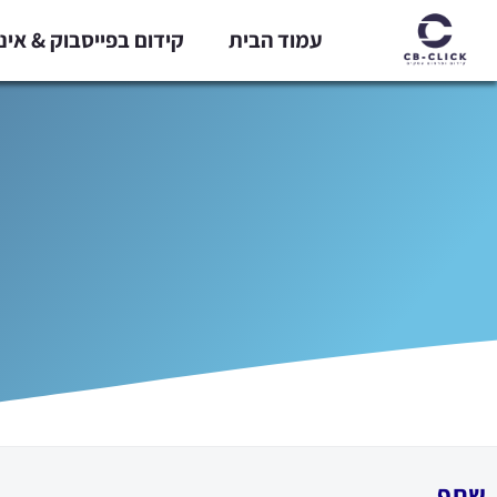
ילוג
עמוד הבית
קידום בפייסבוק & אי
תוכן
שתף