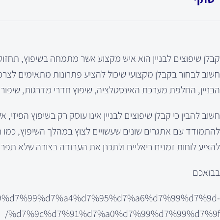
קבלן שיפוצים לבניין הוא איש מקצוע אשר מתמחה בשיפוץ, תחזוקה
חשוב לבחור בקבלן מקצועי שיכול להציע פתרונות מתאימים לצרכי
הבניין, החלפת מערכת האינסטלציה, שיפוץ חדרי מדרגות, שיפור 
חשוב להבין כי קבלן שיפוצים לבניין אינו עוסק רק בשיפוץ הפיזי, 
להתמודד עם אתגרים שונים שעשויים לצוץ במהלך השיפוץ, כמו חילו
להציע לוחות זמנים ריאליים ולתכנן את העבודה בצורה שלא תפריע 
בבואכם
d7%a9%d7%99%d7%a4%d7%95%d7%a6%d7%99%d7%9d-
%d7%9c%d7%91%d7%a0%d7%99%d7%99%d7%9f/