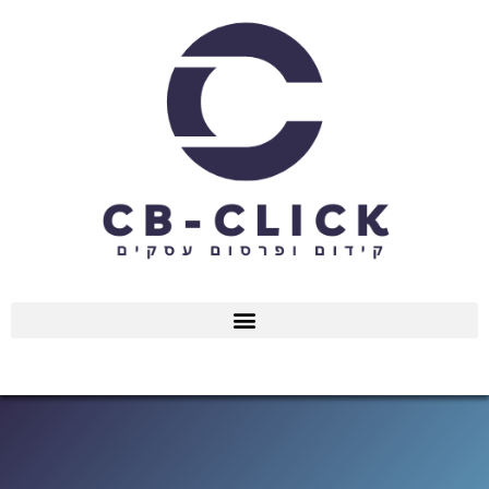
ילוג
תוכן