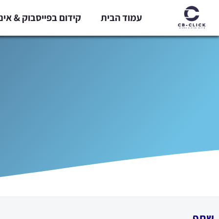
ילוג
עמוד הבית
קידום בפייסבוק & אי
תוכן
שתף