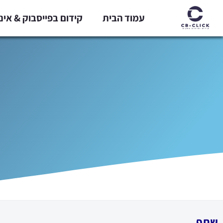
ילוג
עמוד הבית
קידום בפייסבוק & אי
תוכן
שתף