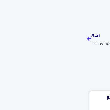
הבא
הבא
טה עם כיור
ן