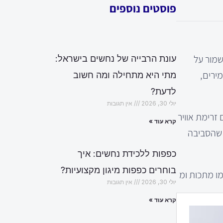
פוסטים נוספים
שמור על
עונת הרבייה של נחשים בישראל:
מירים,
מתי היא מתחילה ומה חשוב
לדעת?
יולי 30, 2026
אין תגובות
 זקוקים למערכות סינון מתקדמות, כמו מסננים HEPA, המספקים זרימת אוויר
קרא עוד »
 שהסביבה
כפפות ללכידת נחשים: איך
בוחרים כפפות מיגון מקצועיות?
מו מתכות ומ
יולי 30, 2026
אין תגובות
קרא עוד »