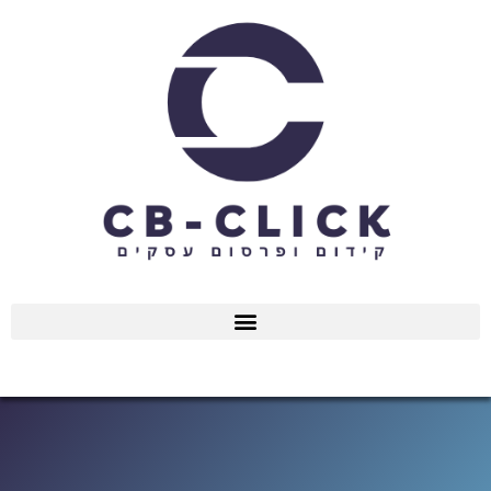
ילוג
תוכן