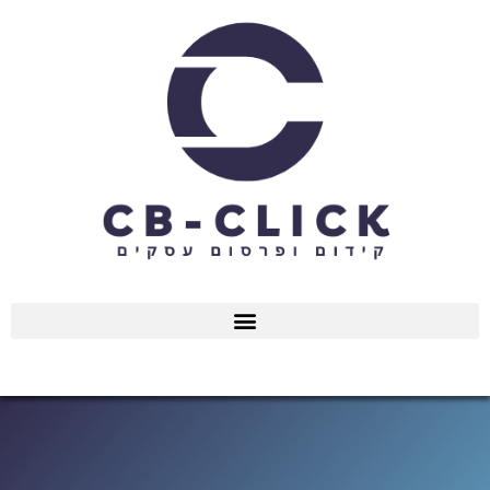
ילוג
תוכן