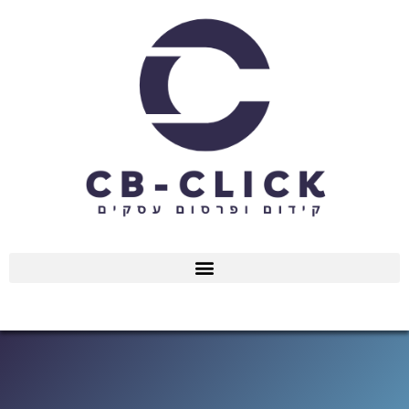
ילוג
תוכן