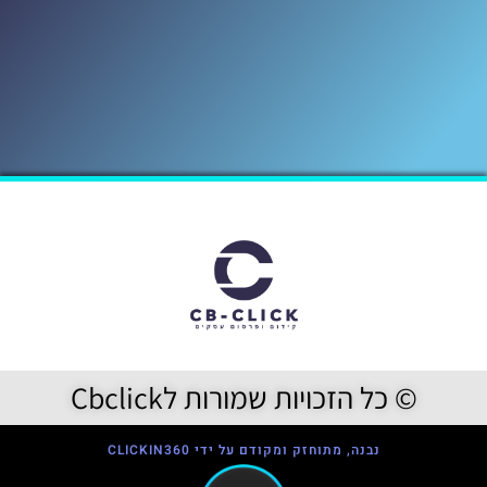
© כל הזכויות שמורות לCbclick
נבנה, מתוחזק ומקודם על ידי CLICKIN360