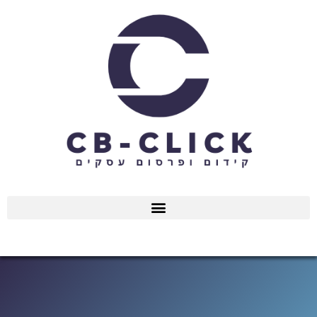
ילוג
תוכן