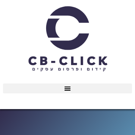
ילוג
תוכן