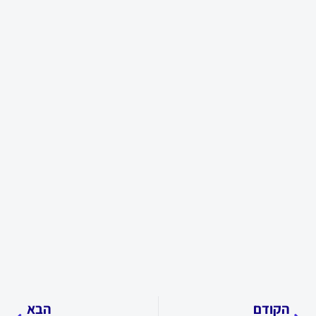
קודם
הבא
הקודם
הבא